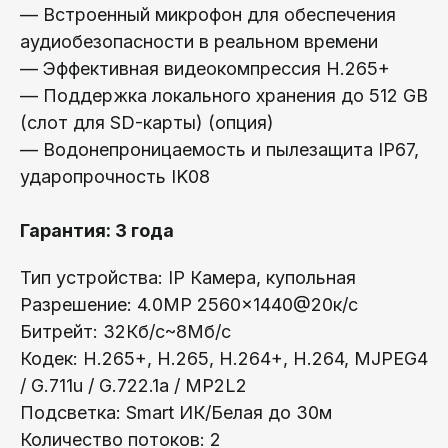
— Встроенный микрофон для обеспечения
аудиобезопасности в реальном времени
— Эффективная видеокомпрессия H.265+
— Поддержка локального хранения до 512 GB
(слот для SD-карты) (опция)
— Водонепроницаемость и пылезащита IP67,
ударопрочность IK08
Гарантия: 3 года
Тип устройства: IP Камера, купольная
Разрешение: 4.0MP 2560×1440@20к/с
Битрейт: 32Кб/с~8Мб/с
Кодек: H.265+, H.265, H.264+, H.264, MJPEG4
/ G.711u / G.722.1a / MP2L2
Подсветка: Smart ИК/Белая до 30м
Количество потоков: 2