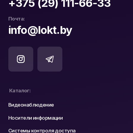
Официальный
ООО «ЛОКТ» УНП:
дистрибьютор Hikvision
193671619
и WD Purple в Беларуси
Политика конфиденциальности
Реквизиты
Карта сайта
Разработка сайта: nastyadsgn