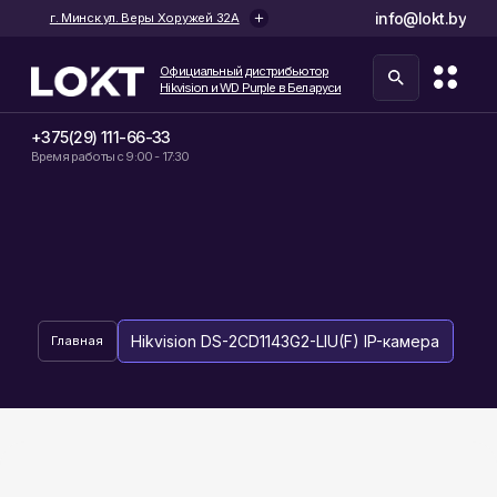
info@lokt.by
г. Минск ул. Веры Хоружей 32А
Официальный дистрибьютор
Hikvision и WD Purple в Беларуси
+375(29) 111-66-33
Время работы с 9:00 - 17:30
Hikvision DS-2CD1143G2-LIU(F) IP-камера
Главная