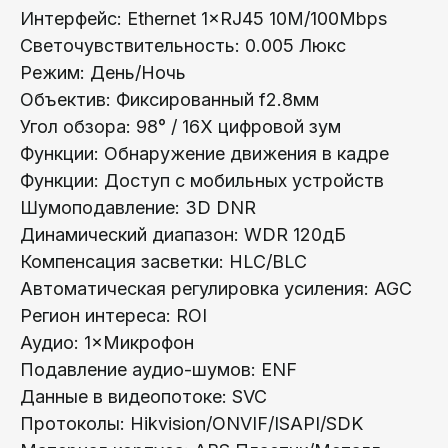
Интерфейс: Ethernet 1×RJ45 10M/100Mbps
Светочувствительность: 0.005 Люкс
Режим: День/Ночь
Oбъектив: Фиксированный f2.8мм
Телефон:
Угoл обзора: 98° / 16X цифровой зум
+375 (29) 111-66-33
Функции: Обнаружение движения в кадре
Почта:
Функции: Доступ с мобильных устройств
info@lokt.by
Шумоподавление: 3D DNR
Динамический диапазон: WDR 120дБ
Компенсация засветки: HLC/BLC
Автоматическая регулировка усиления: AGC
Регион интереса: ROI
Аудио: 1×Микрофон
Каталог:
Подавление аудио-шумов: ENF
Видеонаблюдение
Данные в видеопотоке: SVC
Носители информации
Протоколы: Hikvision/ONVIF/ISAPI/SDK
Системы контроля доступа