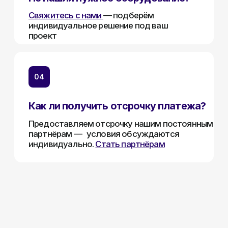
Каталог:
Видеонаблюдение
Носители информации
Системы контроля доступа
Видеодомофоны
Интерактивные панели
Сетевое оборудование
Программное обеспечение
Офис в Гродно:
Информация:
ул. Буденного 41
О компании
Офис в Минске:
Стать партнером
ул. Веры Хоружей, 32А
Новости
Офис в Бресте:
Гарантия и возврат
ул. Пушкинская 19
Контакты