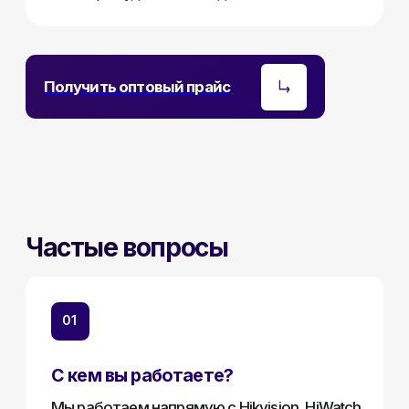
Беларуси в течение 1 рабочего дня
03
Не нашли нужное оборудование?
Свяжитесь с нами
— подберём
индивидуальное решение под ваш
проект
04
Как ли получить отсрочку платежа?
Предоставляем отсрочку нашим постоянным
партнёрам — условия обсуждаются
индивидуально.
Стать партнёрам