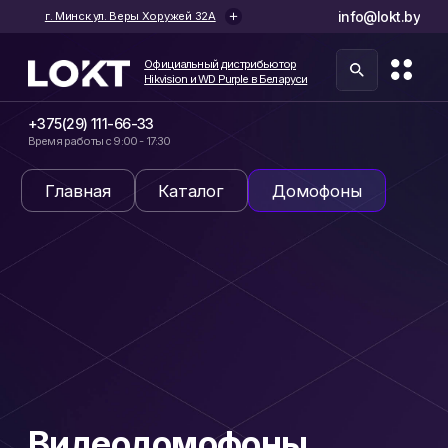
info@lokt.by
г. Минск ул. Веры Хоружей 32А
Официальный дистрибьютор
Hikvision и WD Purple в Беларуси
Официальный дистрибьютор
Hikvision и WD Purple в Беларуси
+375(29) 111-66-33
Время работы с 9:00 - 17:30
Главная
Каталог
Домофоны
Видеодомофоны