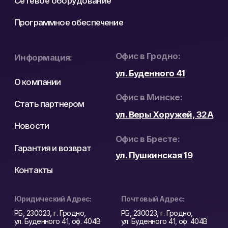
дверь закрытой до команды на открытие. При
расширенной конфигурации добавляют вторую
панель, несколько мониторов, модуль записи,
дополнительные камеры.
Типы видеодомофонов
При выборе видеодомофона важно учитывать не
только внешний вид устройства, но и задачи
объекта.
Основные типы видеодомофонов:
аналоговые – подходят для небольших
офисов и объектов с простой системой
подключения;
IP-видеодомофоны – работают через сеть и
позволяют подключать несколько устройств,
управлять доступом удаленно и
просматривать видео со смартфона;