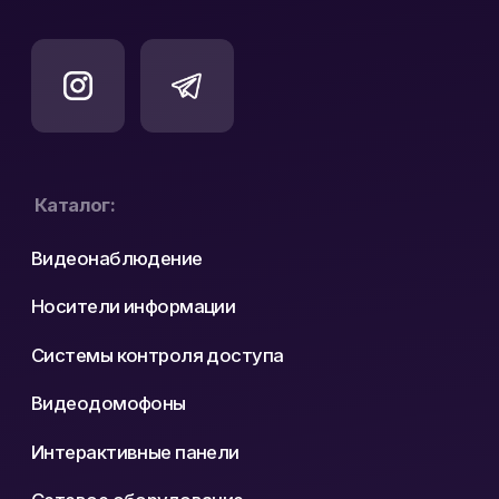
как контроль входной группы без постоянного
поста у двери, удаленное открытие замка для
уполномоченного сотрудника, запись вызовов в
архив или на регистраторе, связка с камерами
наблюдения, СКУД, охранной сигнализацией.
Из чего состоит комплект
Базовая схема включает:
наружную панель вызова;
внутренний монитор;
электрозамок;
блок питания;
кабельную линию.
Панель стоит снаружи, принимает вызов,
передает изображение. Монитор размещают у
администратора, охраны или на рабочем месте
ответственного сотрудника. Замок удерживает