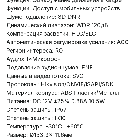
Почта:
Функции: Доступ с мобильных устройств
info@lokt.by
Шумоподавление: 3D DNR
Динамический диапазон: WDR 120дБ
Компенсация засветки: HLC/BLC
Автоматическая регулировка усиления: AGC
Регион интереса: ROI
Аудио: 1×Микрофон
Каталог:
Подавление аудио-шумов: ENF
Видеонаблюдение
Данные в видеопотоке: SVC
Носители информации
Протоколы: Hikvision/ONVIF/ISAPI/SDK
Системы контроля доступа
Материал корпуса: ABS Пластик/Металл
Видеодомофоны
Питание: DC 12V ±25% 0.88A 10.5W
Интерактивные панели
Степень защиты: IP67
Степень защиты: IK10
Сетевое оборудование
Температура: -30°C...+60°C
Программное обеспечение
Размер: Ø153.3×111.6мм