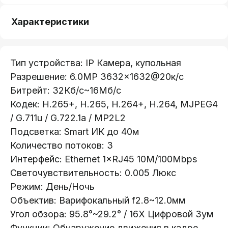
Характеристики
Тип устройства: IP Камера, купольная
Разрешение: 6.0МР 3632×1632@20к/с
Битрейт: 32Кб/с~16Мб/с
Кодек: H.265+, H.265, H.264+, H.264, MJPEG4
/ G.711u / G.722.1a / MP2L2
Подсветка: Smart ИК до 40м
Количество потоков: 3
Интерфейс: Ethernet 1×RJ45 10M/100Mbps
Светочувствительность: 0.005 Люкс
Режим: День/Ночь
Oбъектив: Варифокальный f2.8~12.0мм
Телефон:
+375 (29) 111-66-33
Угoл обзора: 95.8°~29.2° / 16X Цифровой Зум
Функции: Обнаружение движения в кадре