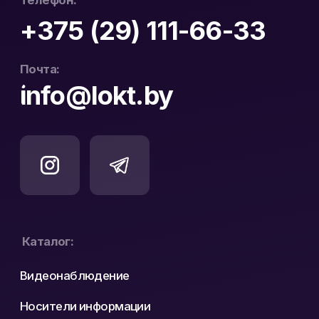
ул. Пушкинская 19
Контакты
Юридический Адрес:
Почтовый Адрес:
РБ, 230023, г. Гродно,
РБ, 230023, г. Гродно,
ул. Буденного 41, оф. 404В
ул. Буденного 41, оф. 404В
Официальный
ООО «ЛОКТ» УНП:
дистрибьютор Hikvision
193671619
и WD Purple в Беларуси
Политика конфиденциальности
Реквизиты
Карта сайта
Разработка сайта: nastyadsgn