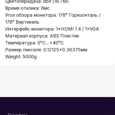
Цветопередача: 8bit (16.7M)
Время отклика: 8мс
Каталог:
Угол обзора монитора: 178° Горизонталь /
178° Вертикаль
Видеонаблюдение
Интерфейс монитора: 1×HDMI 1.4 / 1×VGA
Носители информации
Материал корпуса: ABS Пластик
Системы контроля доступа
Температура: 0°C...+40°C
Видеодомофоны
Размер пикселя: 0.12125×0.36375мм
Интерактивные панели
Weight: 5000g
Сетевое оборудование
Программное обеспечение
Офис в Гродно:
Информация:
ул. Буденного 41
О компании
Офис в Минске:
Стать партнером
ул. Веры Хоружей, 32А
Новости
Офис в Бресте:
Гарантия и возврат