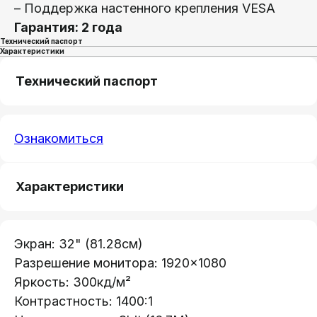
– Поддержка настенного крепления VESA
Гарантия: 2 года
Технический паспорт
Характеристики
Технический паспорт
Ознакомиться
Телефон:
Характеристики
+375 (29) 111-66-33
Почта:
Экран: 32" (81.28см)
info@lokt.by
Разрешение монитора: 1920×1080
Яркость: 300кд/м²
Контрастность: 1400:1