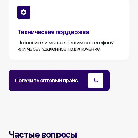
02
Как быстро
осуществляется доставка?
Мы доставляем оборудование по всей
Беларуси в течение 1 рабочего дня
03
Не нашли нужное оборудование?
Свяжитесь с нами
— подберём
индивидуальное решение под ваш
проект
04
Как ли получить отсрочку платежа?
Предоставляем отсрочку нашим постоянным
партнёрам — условия обсуждаются