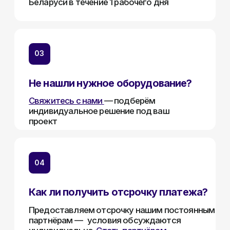
Носители информации
Системы контроля доступа
Видеодомофоны
Интерактивные панели
Сетевое оборудование
Программное обеспечение
Офис в Гродно:
Информация:
ул. Буденного 41
О компании
Офис в Минске:
Стать партнером
ул. Веры Хоружей, 32А
Новости
Офис в Бресте:
Гарантия и возврат
ул. Пушкинская 19
Контакты
Юридический Адрес:
Почтовый Адрес:
РБ, 230023, г. Гродно,
РБ, 230023, г. Гродно,
ул. Буденного 41, оф. 404В
ул. Буденного 41, оф. 404В