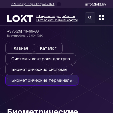
info@lokt.by
г. Минск ул. Веры Хоружей 32А
Официальный дистрибьютор
Hikvision и WD Purple в Беларуси
Официальный дистрибьютор
Hikvision и WD Purple в Беларуси
+375(29) 111-66-33
Время работы с 9:00 - 17:30
Главная
Каталог
Системы контроля доступа
Биометрические системы
Биометрические терминалы
Биометрические
терминалы