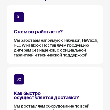
индивидуально.
Стать партнёрам
Телефон:
+375 (29) 111-66-33
Почта:
info@lokt.by
Каталог:
Видеонаблюдение