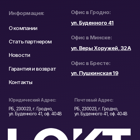
погодных условий.
Поворотные PTZ-камеры подходят для больших
территорий, так как позволяют удаленно менять
направление обзора и увеличивать изображение
без установки дополнительных камер. Для
коридоров, проходов и узких зон применяют
модели с широким углом обзора или более точной
оптикой.
При выборе оборудования из каталога важно
учитывать не только тип корпуса, но и условия
эксплуатации, угол обзора, качество ночной
съемки, способ монтажа и уровень защиты.
Отличительные особенности
Hikvision
Главное преимущество бренда –