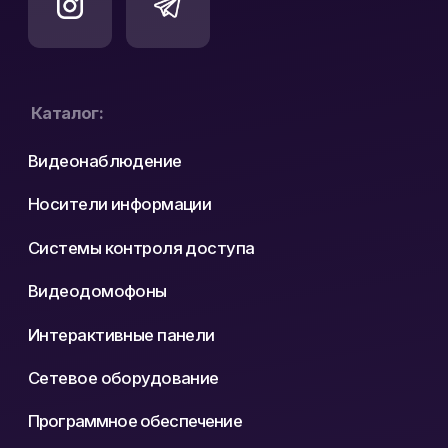
защита от пыли, влаги, перепадов
температуры.
Благодаря широкому выбору моделей и
современным функциям аналитики купить
видеокамеры Хиквижн можно как для небольших
объектов, так и для крупных систем
видеонаблюдения с круглосуточным контролем
территории.
Какие бывают модели
Купольные модели чаще используют в офисах,
магазинах и других помещениях с большим
потоком людей: они компактны и подходят для
общего обзора помещения. Цилиндрические
камеры обычно устанавливают на улице,
парковках, въездных группах и вдоль периметра,
где важны дальность обзора и защита от