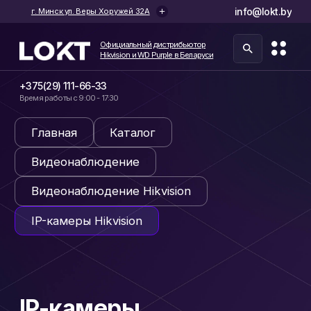
info@lokt.by
г. Минск ул. Веры Хоружей 32А
Официальный дистрибьютор
Hikvision и WD Purple в Беларуси
Официальный дистрибьютор
Hikvision и WD Purple в Беларуси
+375(29) 111-66-33
Время работы с 9:00 - 17:30
Главная
Каталог
Видеонаблюдение
Видеонаблюдение Hikvision
IP-камеры Hikvision
IP-камеры
Hikvision