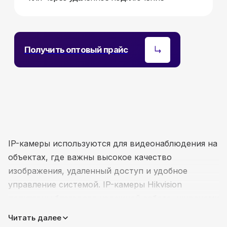
Телефон:
+375 (29) 111-66-33
Почта:
info@lokt.by
IP-камеры используются для видеонаблюдения на
объектах, где важны высокое качество
изображения, удаленный доступ и удобное
управление системой. IP-камеры Hikvision
популярны благодаря надежной работе, широкому
Каталог:
выбору моделей и поддержке современных
Читать далее
Видеонаблюдение
функций видеоаналитики.