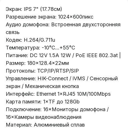
Телефон:
+375 (29) 111-66-33
Экран: IPS 7" (17.78см)
Разрешение экрана: 1024×600пикс
Почта:
Аудио домофона: Встроенная двухсторонняя
info@lokt.by
связь
Кодек: H.264/G.711u
Температура: -10°C...+55°C
Питание: DC 12V 1.5А 12W / PoE IEEE 802.3at |
Размер: 180×128.4×22мм
Каталог:
Протоколы: TCP/IP/RTSP/SIP
Управление: HIK-Connect / iVMS / Сенсорный
Видеонаблюдение
экран / Механическая кнопка
Носители информации
Интерфейс: Ethernet 1×RJ45 10M/100Mbps
Системы контроля доступа
Карта памяти: 1×TF до 128Gb
Видеодомофоны
Подключение: 16×Мониторы домофона /
Интерактивные панели
16×Камеры видеонаблюдения
Сетевое оборудование
Материал: Алюминиевый сплав