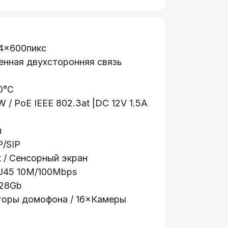
24×600пикс
енная двухсторонняя связь
0°C
W / PoE IEEE 802.3at |DC 12V 1.5А
м
P/SIP
t / Сенсорный экран
RJ45 10M/100Mbps
128Gb
торы домофона / 16×Камеры