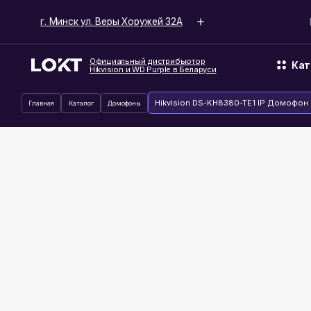
г. Минск ул. Веры Хоружей 32А
Время ра
Официальный дистрибьютор
Каталог
Hikvision и WD Purple в Беларуси
Hikvision DS-KH8380-TE1 IP Домофон
Главная
Каталог
Домофоны