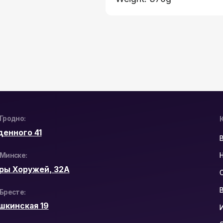
Каталог:
о 41
Видеонаблюдени
:
Носители информ
ружей, 32А
Системы контрол
Видеодомофоны
кая 19
Интерактивные п
Сетевое оборудо
Программное обе
Юридический Адр
РБ, 230023, г. Гр
ул. Буденного 41