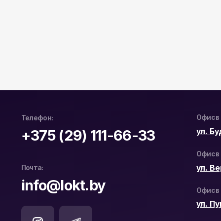
Офис в Гродно:
Телефон:
ул. Буденног
+375 (29) 111-66-33
Офис в Минске
ул. Веры Хо
Почта:
info@lokt.by
Офис в Бресте:
ул. Пушкинс