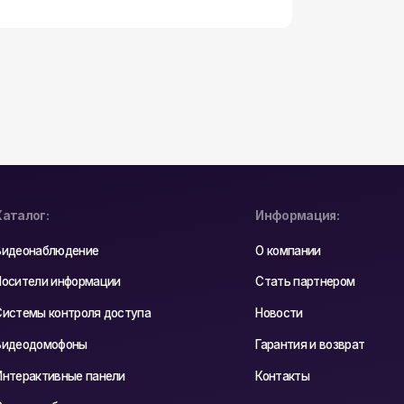
Информация:
е
О компании
ации
Стать партнером
я доступа
Новости
Гарантия и возврат
анели
Контакты
вание
спечение
ес:
Почтовый Адрес:
одно,
РБ, 230023, г. Гродно,
, оф. 404В
ул. Буденного 41, оф. 404В