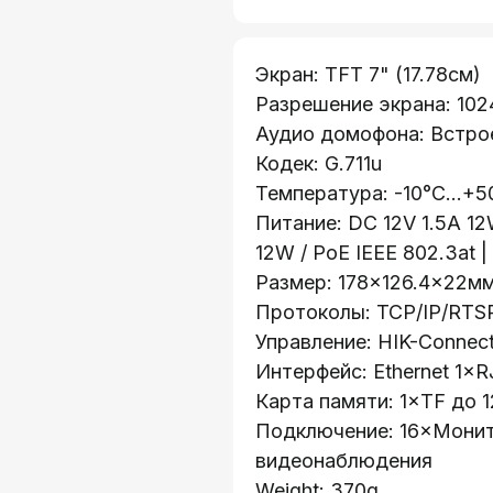
Экран: TFT 7" (17.78см)
Разрешение экрана: 10
Аудио домофона: Встро
Кодек: G.711u
Температура: -10°C...+5
Питание: DC 12V 1.5А 12
12W / PoE IEEE 802.3at |
Размер: 178×126.4×22м
Протоколы: TCP/IP/RTS
Управление: HIK-Connec
Интерфейс: Ethernet 1×
Карта памяти: 1×TF до 
Подключение: 16×Мони
видеонаблюдения
Weight: 370g