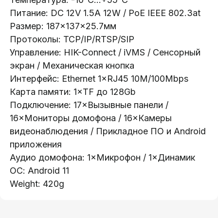
info@lokt.by
Питание: DC 12V 1.5А 12W / PoE IEEE 802.3at
Размер: 187×137×25.7мм
Протоколы: TCP/IP/RTSP/SIP
Управление: HIK-Connect / iVMS / Сенсорный
экран / Механическая кнопка
Интерфейс: Ethernet 1×RJ45 10M/100Mbps
Каталог:
Карта памяти: 1×TF до 128Gb
Видеонаблюдение
Подключение: 17×Вызывные панели /
Носители информации
16×Мониторы домофона / 16×Камеры
Системы контроля доступа
видеонаблюдения / Прикладное ПО и Android
Видеодомофоны
приложения
Аудио домофона: 1×Микрофон / 1×Динамик
Интерактивные панели
ОС: Android 11
Сетевое оборудование
Weight: 420g
Программное обеспечение
Офис в Гродно:
Информация: