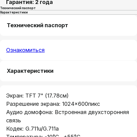
Гарантия: 2 года
Технический паспорт
Характеристики
Технический паспорт
Ознакомиться
Характеристики
Экран: TFT 7" (17.78см)
Разрешение экрана: 1024×600пикс
Аудио домофона: Встроенная двухсторонняя
Телефон:
связь
+375 (29) 111-66-33
Кодек: G.711u/G.711a
Почта:
Температура: -10°C...+55°C