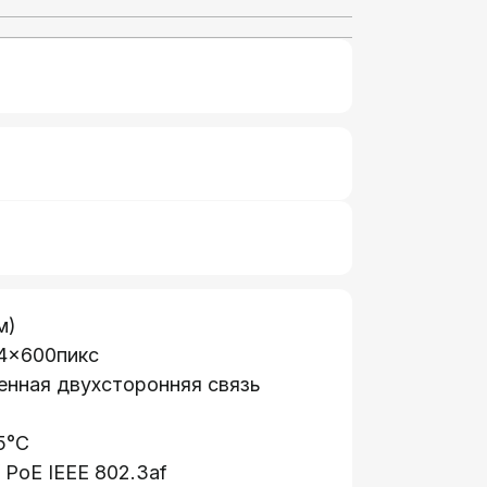
м)
24×600пикс
енная двухсторонняя связь
5°C
 PoE IEEE 802.3af