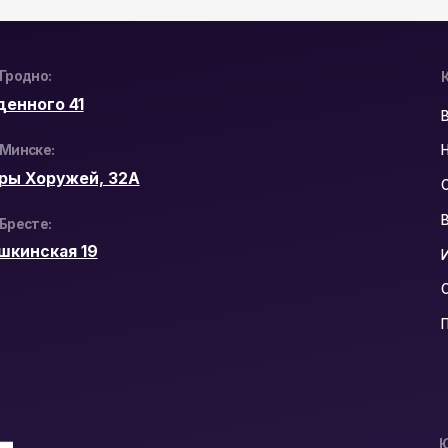
Видеодомофоны
кая 19
Интерактивные п
Сетевое оборудо
Программное обе
Юридический Адр
РБ, 230023, г. Гр
ул. Буденного 41
Политика конфиден
Разработка сайта: n