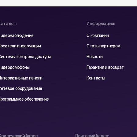
Гарантия и возврат
анели
Контакты
вание
спечение
ес:
Почтовый Адрес:
одно,
РБ, 230023, г. Гродно,
, оф. 404В
ул. Буденного 41, оф. 404В
циальности
Реквизиты
astyadsgn
Карта сайта