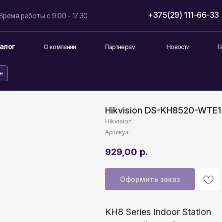
+375(29) 111-66-33
info@lokt
боты с 9:00 - 17:30
О компании
Партнерам
Новости
Гарантия и возврат
Hikvision DS-KH8520-WTE
Hikvision
Артикул:
929,00
р.
Оформить заказ
KH8 Series Indoor Station