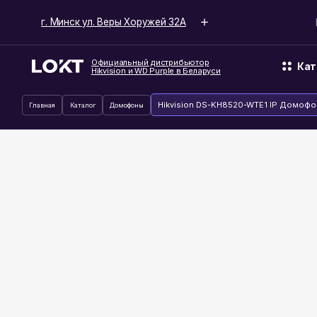
г. Минск ул. Веры Хоружей 32А
Время ра
Официальный дистрибьютор
Каталог
Hikvision и WD Purple в Беларуси
Hikvision DS-KH8520-WTE1 IP Домофон
Главная
Каталог
Домофоны