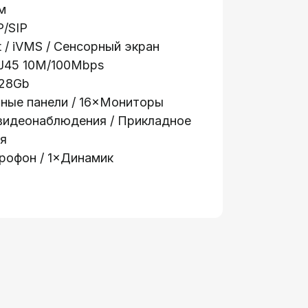
м
P/SIP
 / iVMS / Сенсорный экран
RJ45 10M/100Mbps
128Gb
ные панели / 16×Мониторы
видеонаблюдения / Прикладное
ия
рофон / 1×Динамик
Информация:
е
О компании
ации
Стать партнером
я доступа
Новости