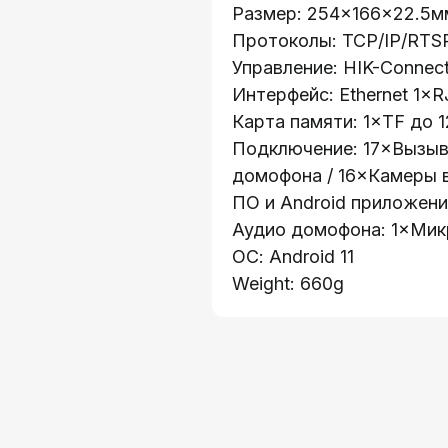
Размер: 254×166×22.5м
Протоколы: TCP/IP/RTS
Управление: HIK-Connect
Интерфейс: Ethernet 1×
Карта памяти: 1×TF до 
Подключение: 17×Вызыв
домофона / 16×Камеры 
ПО и Android приложен
Аудио домофона: 1×Мик
ОС: Android 11
Weight: 660g
Каталог:
о 41
Видеонаблюдени
:
Носители информ
ружей, 32А
Системы контрол