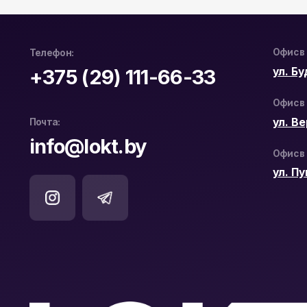
Офис в Бресте:
ул. Пушкинс
Официальный дистрибьютор
ООО «ЛОКТ» УНП: 193671619
Hikvision и WD Purple в Беларуси