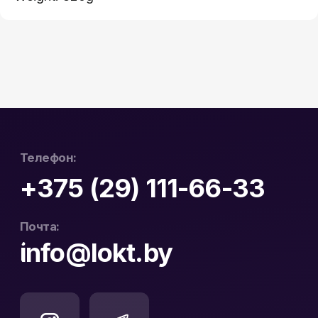
ул. Буденного 41, оф. 404В
ул. Буденного 41, оф. 404В
Официальный
ООО «ЛОКТ» УНП:
дистрибьютор Hikvision
193671619
и WD Purple в Беларуси
Политика конфиденциальности
Реквизиты
Карта сайта
Разработка сайта: nastyadsgn