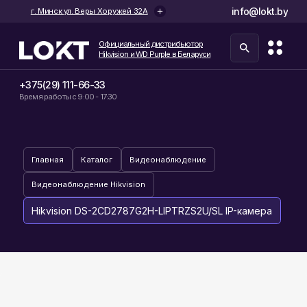
info@lokt.by
г. Минск ул. Веры Хоружей 32А
Официальный дистрибьютор
Hikvision и WD Purple в Беларуси
+375(29) 111-66-33
Время работы с 9:00 - 17:30
Главная
Каталог
Видеонаблюдение
Видеонаблюдение Hikvision
Hikvision DS-2CD2787G2H-LIPTRZS2U/SL IP-камера