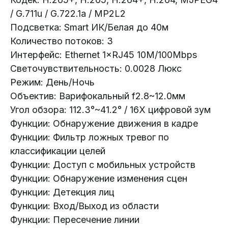
/ G.711u / G.722.1a / MP2L2
Подсветка: Smart ИК/Белая до 40м
Количество потоков: 3
Интерфейс: Ethernet 1×RJ45 10M/100Mbps
Светочувствительность: 0.0028 Люкс
Режим: День/Ночь
Телефон:
+375 (29) 111-66-33
Oбъектив: Варифокальный f2.8~12.0мм
Угoл обзора: 112.3°~41.2° / 16X цифровой зум
Почта:
Функции: Обнаружение движения в кадре
info@lokt.by
Функции: Фильтр ложных тревог по
классификации целей
Функции: Доступ с мобильных устройств
Функции: Обнаружение изменения сцен
Функции: Детекция лиц
Каталог:
Функции: Вход/Выход из области
Функции: Пересечение линии
Видеонаблюдение