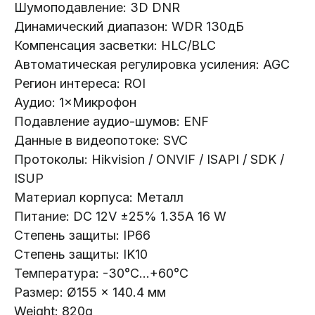
Шумоподавление: 3D DNR
Носители информации
Динамический диапазон: WDR 130дБ
Системы контроля доступа
Компенсация засветки: HLC/BLC
Видеодомофоны
Автоматическая регулировка усиления: AGC
Интерактивные панели
Регион интереса: ROI
Сетевое оборудование
Аудио: 1×Микрофон
Подавление аудио-шумов: ENF
Программное обеспечение
Данные в видеопотоке: SVC
Офис в Гродно:
Информация:
Протоколы: Hikvision / ONVIF / ISAPI / SDK /
ул. Буденного 41
ISUP
О компании
Материал корпуса: Металл
Офис в Минске:
Стать партнером
ул. Веры Хоружей, 32А
Питание: DC 12V ±25% 1.35A 16 W
Новости
Степень защиты: IP66
Офис в Бресте:
Гарантия и возврат
Степень защиты: IK10
ул. Пушкинская 19
Контакты
Температура: -30°C...+60°C
Размер: Ø155 × 140.4 мм
Юридический Адрес:
Почтовый Адрес:
Weight: 820g
РБ, 230023, г. Гродно,
РБ, 230023, г. Гродно,