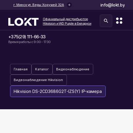
info@lokt.by
г. Минск ул. Веры Хоружей 32А
Официальный дистрибьютор
Hikvision и WD Purple в Беларуси
+375(29) 111-66-33
Время работы с 9:00 - 17:30
Главная
Каталог
Видеонаблюдение
Видеонаблюдение Hikvision
Hikvision DS-2CD3686G2T-IZS(Y) IP-камера