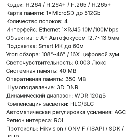
Кодек: H.264 / H.264+ / H.265 / H.265+
Карта памяти: 1×MicroSD до 512Gb
Количество потоков: 4
Интерфейс: Ethernet 1×RJ45 10M/100Mbps
Oбъектив: с AF Автофокусом f2.7~13.5мм
Подсветка: Smart ИК до 60м
Угoл обзора: 108°~46° / 16X цифровой зум
Светочувствительность: 0.003 Люкс
Системная память: 40 MB
Оперативная память: 350 MB
Телефон:
Шумоподавление: 3D DNR
+375 (29) 111-66-33
Динамический диапазон: WDR 120дБ
Почта:
Компенсация засветки: HLC/BLC
info@lokt.by
Автоматическая регулировка усиления: AGC
Регион интереса: ROI
Протоколы: Hikvision / ONVIF / ISAPI / SDK /
ISUP