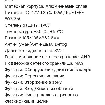
Материал корпуса: Алюминиевый сплав
Питание: DC 12V ±25% 13W / PoE IEEE
Каталог:
802.3at
Видеонаблюдение
Степень защиты: IP67
Носители информации
Температура: -30°C...+60°C
Системы контроля доступа
Размер: 105×105×332.8мм
Анти-Туман/Анти-Дым: Defog
Видеодомофоны
Данные в видеопотоке: SVC
Интерактивные панели
Гарантированное сетевое хранение: ANR
Сетевое оборудование
Поддержка сетевого хранилища: NAS
Программное обеспечение
Функции: Обнаружение движения в кадре
Функции: Пересечение линии
Офис в Гродно:
Информация:
Функции: Вторжение в зону
ул. Буденного 41
О компании
Функции: Вход/Выход из области
Офис в Минске:
Стать партнером
Функции: Фильтр ложных тревог по
ул. Веры Хоружей, 32А
Новости
классификации целей
Офис в Бресте: