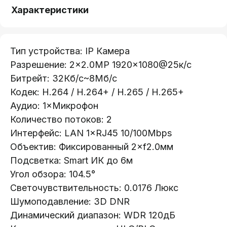
Характеристики
Тип устройства: IP Камера
Разрешение: 2×2.0МР 1920×1080@25к/с
Битрейт: 32Кб/с~8Мб/с
Кодек: H.264 / H.264+ / H.265 / H.265+
Аудио: 1×Микрофон
Количество потоков: 2
Интерфейс: LAN 1×RJ45 10/100Mbps
Oбъектив: Фиксированный 2×f2.0мм
Подсветка: Smart ИК до 6м
Угoл обзора: 104.5°
Светочувствительность: 0.0176 Люкс
Шумоподавление: 3D DNR
Динамический диапазон: WDR 120дБ