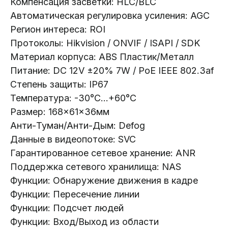
Компенсация засветки: HLC/BLC
Телефон:
+375 (29) 111-66-33
Автоматическая регулировка усиления: AGC
Регион интереса: ROI
Почта:
Протоколы: Hikvision / ONVIF / ISAPI / SDK
info@lokt.by
Материал корпуса: ABS Пластик/Металл
Питание: DC 12V ±20% 7W / PoE IEEE 802.3af
Степень защиты: IP67
Температура: -30°C...+60°C
Размер: 168×61×36мм
Каталог:
Анти-Туман/Анти-Дым: Defog
Данные в видеопотоке: SVC
Видеонаблюдение
Гарантированное сетевое хранение: ANR
Носители информации
Поддержка сетевого хранилища: NAS
Системы контроля доступа
Функции: Обнаружение движения в кадре
Видеодомофоны
Функции: Пересечение линии
Интерактивные панели
Функции: Подсчет людей
Сетевое оборудование
Функции: Вход/Выход из области