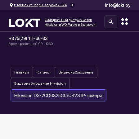
info@lokt.by
г. Минск ул. Веры Хоружей 32А
Официальный дистрибьютор
Hikvision и WD Purple в Беларуси
+375(29) 111-66-33
Время работы с 9:00 - 17:30
Главная
Каталог
Видеонаблюдение
Видеонаблюдение Hikvision
Hikvision DS-2CD6825G0/C-IVS IP-камера