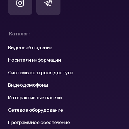
Официальный
ООО «ЛОКТ» УНП:
дистрибьютор Hikvision
193671619
и WD Purple в Беларуси
Политика конфиденциальности
Реквизиты
Карта сайта
Разработка сайта: nastyadsgn