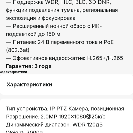
— Поддержка WDR, HLC, BLC, 3D DNR,
функции подавления тумана, региональная
экспозиция и фокусировка
— Расширенный ночной обзор с ИК-
Телефон:
подсветкой до 150 м
+375 (29) 111-66-33
— Питание: 24 В переменного тока и PoE
(802.3at)
Почта:
info@lokt.by
— Эффективное видеосжатие: H.265+/H.265
Гарантия: 3 года
Характеристики
Характеристики
Каталог:
Тип устройства: IP PTZ Камера, позиционная
Видеонаблюдение
Разрешение: 2.0MP 1920×1080@25к/с
Носители информации
Динамический диапазон: WDR 120дБ
Системы контроля доступа
Weight: 3000g