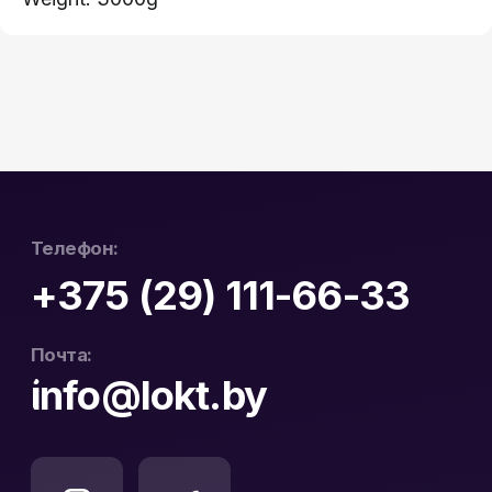
Видеодомофоны
Интерактивные панели
Сетевое оборудование
Программное обеспечение
Офис в Гродно:
Информация:
ул. Буденного 41
О компании
Офис в Минске:
Стать партнером
ул. Веры Хоружей, 32А
Новости
Офис в Бресте:
Гарантия и возврат
ул. Пушкинская 19
Контакты
Юридический Адрес:
Почтовый Адрес:
РБ, 230023, г. Гродно,
РБ, 230023, г. Гродно,
ул. Буденного 41, оф. 404В
ул. Буденного 41, оф. 404В