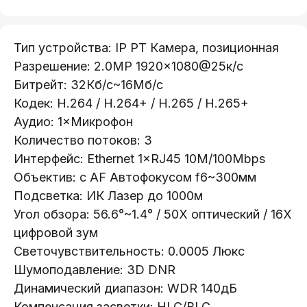
Тип устройства: IP PT Камера, позиционная
Разрешение: 2.0MP 1920×1080@25к/с
Битрейт: 32Кб/с~16Мб/с
Кодек: H.264 / H.264+ / H.265 / H.265+
Аудио: 1×Микрофон
Количество потоков: 3
Интерфейс: Ethernet 1×RJ45 10M/100Mbps
Oбъектив: с AF Автофокусом f6~300мм
Подсветка: ИК Лазер до 1000м
Угoл обзора: 56.6°~1.4° / 50X оптический / 16X
цифровой зум
Светочувствительность: 0.0005 Люкс
Шумоподавление: 3D DNR
Динамический диапазон: WDR 140дБ
Компенсация засветки: HLC/BLC