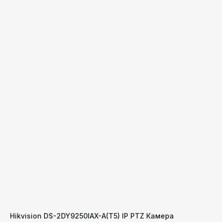
Hikvision DS-2DY9250IAX-A(T5) IP PTZ Камера