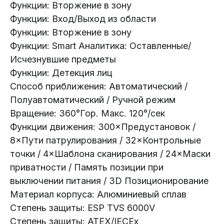
Функции: Вторжение в зону
Каталог:
Функции: Вход/Выход из области
Видеонаблюдение
Функции: Вторжение в зону
Носители информации
Функции: Smart Аналитика: Оставленные/
Системы контроля доступа
Исчезнувшие предметы
Видеодомофоны
Функции: Детекция лиц
Интерактивные панели
Способ приближения: Автоматический /
Полуавтоматический / Ручной режим
Сетевое оборудование
Вращение: 360°Гор. Макс. 120°/сек
Программное обеспечение
Функции движения: 300×Предустановок /
8×Пути патрулирования / 32×Контрольные
Офис в Гродно:
Информация:
ул. Буденного 41
точки / 4×Шаблона сканирования / 24×Маски
О компании
приватности / Память позиции при
Офис в Минске:
Стать партнером
выключении питания / 3D Позиционирование
ул. Веры Хоружей, 32А
Новости
Материал корпуса: Алюминиевый сплав
Офис в Бресте:
Гарантия и возврат
Степень защиты: ESP TVS 6000V
ул. Пушкинская 19
Контакты
Степень защиты: ATEX/IECEx