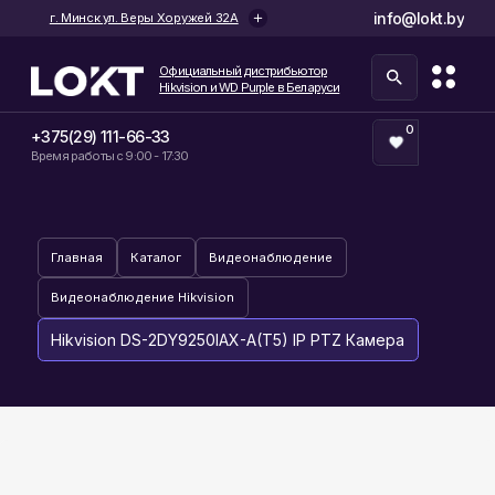
info@lokt.by
г. Минск ул. Веры Хоружей 32А
Официальный дистрибьютор
Hikvision и WD Purple в Беларуси
0
+375(29) 111-66-33
Время работы с 9:00 - 17:30
Главная
Каталог
Видеонаблюдение
Видеонаблюдение Hikvision
Hikvision DS-2DY9250IAX-A(T5) IP PTZ Камера