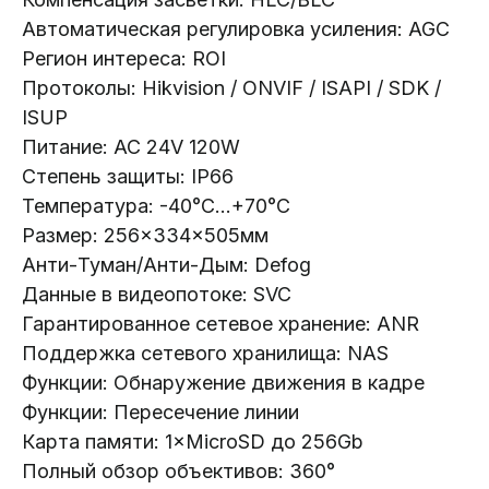
Автоматическая регулировка усиления: AGC
Регион интереса: ROI
Протоколы: Hikvision / ONVIF / ISAPI / SDK /
ISUP
Питание: AC 24V 120W
Степень защиты: IP66
Температура: -40°C...+70°C
Размер: 256×334×505мм
Телефон:
+375 (29) 111-66-33
Анти-Туман/Анти-Дым: Defog
Данные в видеопотоке: SVC
Почта:
Гарантированное сетевое хранение: ANR
info@lokt.by
Поддержка сетевого хранилища: NAS
Функции: Обнаружение движения в кадре
Функции: Пересечение линии
Карта памяти: 1×MicroSD до 256Gb
Полный обзор объективов: 360°