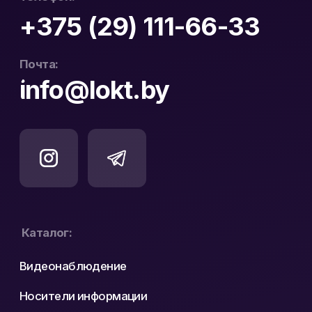
Официальный
ООО «ЛОКТ» УНП:
дистрибьютор Hikvision
193671619
и WD Purple в Беларуси
Политика конфиденциальности
Реквизиты
Карта сайта
Разработка сайта: nastyadsgn