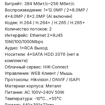
Битрейт: 384 Мбит/с~256 Мбит/с
Воспроизведение: 1×12.0MP / 2×8.0MP /
4×4.0MP / 8×2.0MP (AI включен)
Кодек: H.264 / H.264+ / H.265 / H.265+
Количество потоков: 2
Телефон:
+375 (29) 111-66-33
Интерфейс: Ethernet 2×RJ45
10M/100/1000Mbps
Почта:
Аудио: 1×RCA Выход
info@lokt.by
Носители: 4×SATA HDD 20Тб (нет в
комплекте)
Облачный сервис: HIK-Connect
Управление: WEB Клиент / Мышь
Протоколы: Hikvision / ONVIF / ISAPI
Материал корпуса: Металл
Каталог:
Питание: AC 100V~240V 50W
Видеонаблюдение
Температура: -10°C...+55°C
Носители информации
Размер: 440×391×72мм