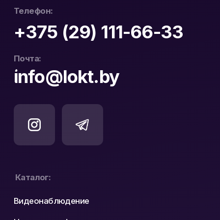
Официальный
ООО «ЛОКТ» УНП:
дистрибьютор Hikvision
193671619
и WD Purple в Беларуси
Политика конфиденциальности
Реквизиты
Карта сайта
Разработка сайта: nastyadsgn