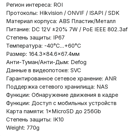
Регион интереса: ROI
Протоколы: Hikvision / ONVIF / ISAPI / SDK
Каталог:
Материал корпуса: ABS Пластик/Металл
Питание: DC 12V ±20% 7W / PoE IEEE 802.3af
Видеонаблюдение
Степень защиты: IP67
Носители информации
Температура: -40°C...+60°C
Системы контроля доступа
Размер: 164.3×84.6×67.4мм
Видеодомофоны
Анти-Туман/Анти-Дым: Defog
Интерактивные панели
Данные в видеопотоке: SVC
Сетевое оборудование
Гарантированное сетевое хранение: ANR
Поддержка сетевого хранилища: NAS
Программное обеспечение
Функции: Обнаружение движения в кадре
Офис в Гродно:
Информация:
Функции: Доступ с мобильных устройств
ул. Буденного 41
Карта памяти: 1×MicroSD до 256Gb
О компании
Степень защиты: IK10
Офис в Минске:
Стать партнером
ул. Веры Хоружей, 32А
Weight: 770g
Новости