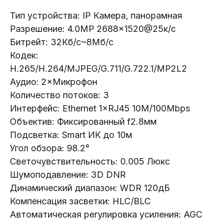
Тип устройства: IP Камера, панорамная
Разрешение: 4.0МР 2688×1520@25к/с
Битрейт: 32Кб/с~8Мб/с
Кодек:
H.265/H.264/MJPEG/G.711/G.722.1/MP2L2
Аудио: 2×Микрофон
Количество потоков: 3
Интерфейс: Ethernet 1×RJ45 10M/100Mbps
Oбъектив: Фиксированный f2.8мм
Телефон:
Подсветка: Smart ИК до 10м
+375 (29) 111-66-33
Угoл обзора: 98.2°
Светочувствительность: 0.005 Люкс
Почта:
Шумоподавление: 3D DNR
info@lokt.by
Динамический диапазон: WDR 120дБ
Компенсация засветки: HLC/BLC
Автоматическая регулировка усиления: AGC