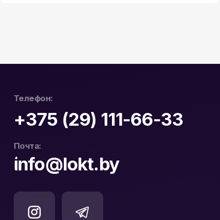
Офис в Бресте:
Гарантия и возврат
ул. Пушкинская 19
Контакты
Юридический Адрес:
Почтовый Адрес:
РБ, 230023, г. Гродно,
РБ, 230023, г. Гродно,
ул. Буденного 41, оф. 404В
ул. Буденного 41, оф. 404В
Официальный
ООО «ЛОКТ» УНП:
дистрибьютор Hikvision
193671619
и WD Purple в Беларуси
Политика конфиденциальности
Реквизиты
Карта сайта
Разработка сайта: nastyadsgn