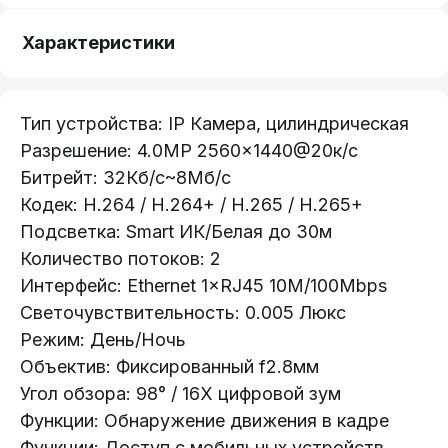
Характеристики
Тип устройства: IP Камера, цилиндрическая
Разрешение: 4.0MP 2560×1440@20к/с
Битрейт: 32Кб/с~8Мб/с
Кодек: H.264 / H.264+ / H.265 / H.265+
Подсветка: Smart ИК/Белая до 30м
Количество потоков: 2
Интерфейс: Ethernet 1×RJ45 10M/100Mbps
Телефон:
Светочувствительность: 0.005 Люкс
+375 (29) 111-66-33
Режим: День/Ночь
Oбъектив: Фиксированный f2.8мм
Почта:
info@lokt.by
Угoл обзора: 98° / 16X цифровой зум
Функции: Обнаружение движения в кадре
Функции: Доступ с мобильных устройств