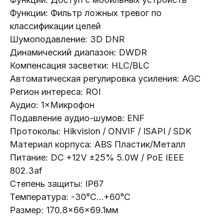
Функции: Фильтр ложных тревог по
классификации целей
Шумоподавление: 3D DNR
Каталог:
Динамический диапазон: DWDR
Видеонаблюдение
Компенсация засветки: HLC/BLC
Носители информации
Автоматическая регулировка усиления: AGC
Регион интереса: ROI
Системы контроля доступа
Аудио: 1×Микрофон
Видеодомофоны
Подавление аудио-шумов: ENF
Интерактивные панели
Протоколы: Hikvision / ONVIF / ISAPI / SDK
Сетевое оборудование
Материал корпуса: ABS Пластик/Металл
Программное обеспечение
Питание: DC +12V ±25% 5.0W / PoE IEEE
802.3af
Офис в Гродно:
Информация:
Степень защиты: IP67
ул. Буденного 41
О компании
Температура: -30°C...+60°C
Офис в Минске:
Стать партнером
Размер: 170.8×66×69.1мм
ул. Веры Хоружей, 32А