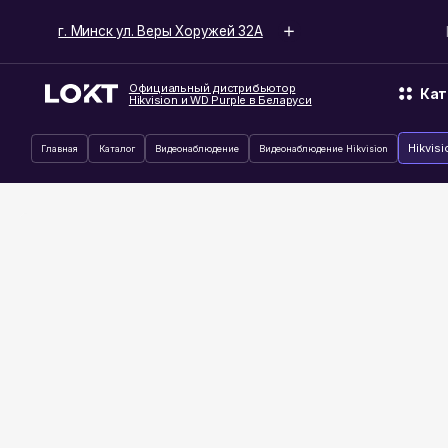
г. Минск ул. Веры Хоружей 32А
Время ра
Официальный дистрибьютор
Каталог
Hikvision и WD Purple в Беларуси
Hikvision DS-2D
Главная
Каталог
Видеонаблюдение
Видеонаблюдение Hikvision