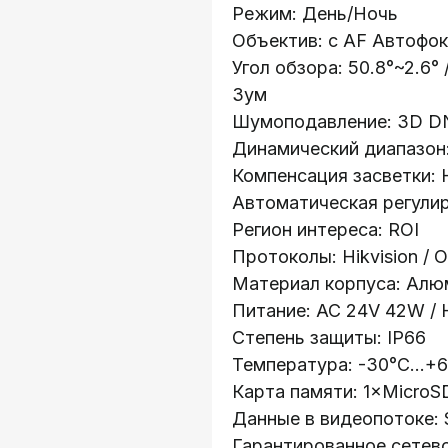
Режим: День/Ночь
Oбъектив: с AF Автофок
Угoл обзора: 50.8°~2.6°
Зум
Шумоподавление: 3D D
Динамический диапазон
Компенсация засветки:
Автоматическая регулир
Регион интереса: ROI
Протоколы: Hikvision / O
Материал корпуса: Алю
Питание: AC 24V 42W / 
Степень защиты: IP66
Температура: -30°C...+
Карта памяти: 1×MicroS
Данные в видеопотоке:
Гарантированное сетев