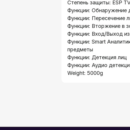
Степень защиты: ESP T
Функции: Обнаружение 
Функции: Пересечение л
Функции: Вторжение в з
Функции: Вход/Выход из
Функции: Smart Аналити
предметы
Функции: Детекция лиц
Каталог:
Функции: Аудио детекци
о 41
Видеонаблюдени
Weight: 5000g
:
Носители информ
ружей, 32А
Системы контрол
Видеодомофоны
кая 19
Интерактивные п
Сетевое оборудо
Программное обе