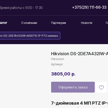
+375(29) 111-66-33
info@lokt
боты с 9:00 - 17:30
О компании
Партнерам
Новости
Гарантия и возврат
E7A432IW-AEB(T5) IP PTZ камера
Hikvision DS-2DE7A432IW-
Hikvision
Артикул:
3805,00
р.
Оформить заказ
7-дюймовая 4 МП PTZ IP-