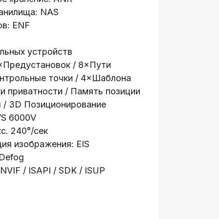
анилища: NAS
в: ENF
ильных устройств
×Предустановок / 8×Пути
онтрольные точки / 4×Шаблона
и приватности / Память позиции
я / 3D Позиционирование
VS 6000V
с. 240°/сек
ия изображения: EIS
Defog
NVIF / ISAPI / SDK / ISUP