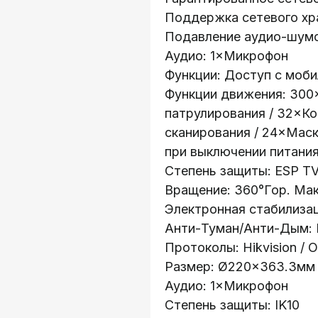
Поддержка сетевого хр
Подавление аудио-шумо
Аудио: 1×Микрофон
Функции: Доступ с моб
Функции движения: 300
патрулирования / 32×К
сканирования / 24×Маск
при выключении питани
Степень защиты: ESP T
Вращение: 360°Гор. Мак
Электронная стабилизац
Анти-Туман/Анти-Дым: 
Протоколы: Hikvision / O
Размер: Ø220×363.3мм
Аудио: 1×Микрофон
Степень защиты: IK10