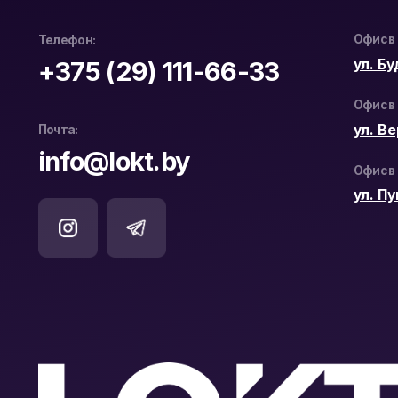
Официальный дистрибьютор
ООО «ЛОКТ» УНП: 193671619
Hikvision и WD Purple в Беларуси