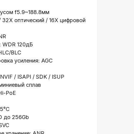
усом f5.9~188.8мм
 / 32X оптический / 16X цифровой
NR
: WDR 120дБ
 HLC/BLC
овка усиления: AGC
NVIF / ISAPI / SDK / ISUP
миниевый сплав
Hi-PoE
65°C
D до 256Gb
 SVC
ое хранение: ANR