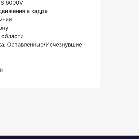
VS 6000V
движения в кадре
инии
ону
 области
ка: Оставленные/Исчезнувшие
Информация:
я
е
О компании
ации
Стать партнером
я доступа
Новости
Гарантия и возврат
анели
Контакты
вание
спечение