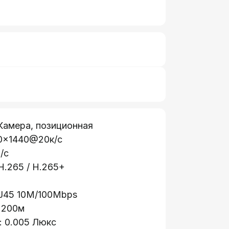
 Камера, позиционная
0×1440@20к/с
/с
 H.265 / H.265+
RJ45 10M/100Mbps
 200м
: 0.005 Люкс