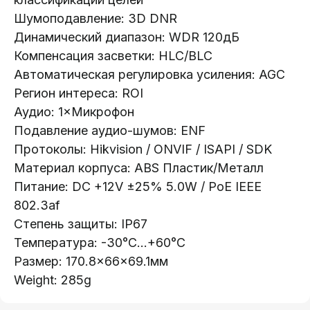
Шумоподавление: 3D DNR
Динамический диапазон: WDR 120дБ
Каталог:
Компенсация засветки: HLC/BLC
Видеонаблюдение
Автоматическая регулировка усиления: AGC
Носители информации
Регион интереса: ROI
Системы контроля доступа
Аудио: 1×Микрофон
Видеодомофоны
Подавление аудио-шумов: ENF
Интерактивные панели
Протоколы: Hikvision / ONVIF / ISAPI / SDK
Материал корпуса: ABS Пластик/Металл
Сетевое оборудование
Питание: DC +12V ±25% 5.0W / PoE IEEE
Программное обеспечение
802.3af
Степень защиты: IP67
Офис в Гродно:
Информация:
ул. Буденного 41
Температура: -30°C...+60°C
О компании
Размер: 170.8×66×69.1мм
Офис в Минске:
Стать партнером
Weight: 285g
ул. Веры Хоружей, 32А
Новости
Офис в Бресте: