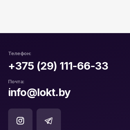
Гарантия и возврат
ул. Пушкинская 19
Контакты
Юридический Адрес:
Почтовый Адрес:
РБ, 230023, г. Гродно,
РБ, 230023, г. Гродно,
ул. Буденного 41, оф. 404В
ул. Буденного 41, оф. 404В
Официальный
ООО «ЛОКТ» УНП:
дистрибьютор Hikvision
193671619
и WD Purple в Беларуси
Политика конфиденциальности
Реквизиты
Карта сайта
Разработка сайта: nastyadsgn