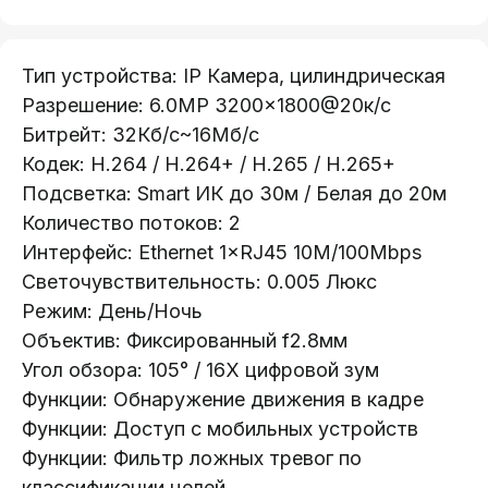
Тип устройства: IP Камера, цилиндрическая
Разрешение: 6.0MP 3200×1800@20к/с
Битрейт: 32Кб/с~16Мб/с
Кодек: H.264 / H.264+ / H.265 / H.265+
Подсветка: Smart ИК до 30м / Белая до 20м
Количество потоков: 2
Интерфейс: Ethernet 1×RJ45 10M/100Mbps
Светочувствительность: 0.005 Люкс
Телефон:
+375 (29) 111-66-33
Режим: День/Ночь
Oбъектив: Фиксированный f2.8мм
Почта:
Угoл обзора: 105° / 16X цифровой зум
info@lokt.by
Функции: Обнаружение движения в кадре
Функции: Доступ с мобильных устройств
Функции: Фильтр ложных тревог по
классификации целей