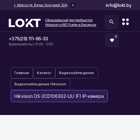
info@lokt.by
г. Минск ул. Веры Хоружей 32А
Официальный дистрибьютор
Hikvision и WD Purple в Беларуси
0
+375(29) 111-66-33
Время работы с 9:00 - 17:30
Главная
Каталог
Видеонаблюдение
Видеонаблюдение Hikvision
Hikvision DS-2CD1063G2-LIU (F) IP-камера