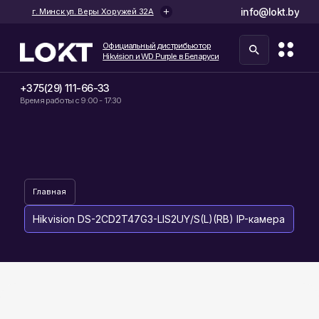
info@lokt.by
г. Минск ул. Веры Хоружей 32А
Официальный дистрибьютор
Hikvision и WD Purple в Беларуси
+375(29) 111-66-33
Время работы с 9:00 - 17:30
Главная
Hikvision DS-2CD2T47G3-LIS2UY/S(L)(RB) IP-камера