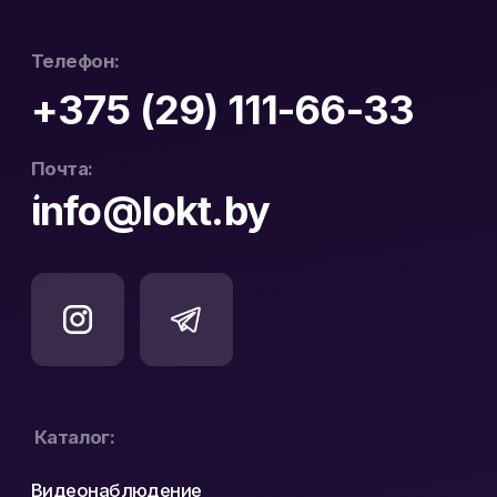
Официальный
ООО «ЛОКТ» УНП:
дистрибьютор Hikvision
193671619
и WD Purple в Беларуси
Политика конфиденциальности
Реквизиты
Карта сайта
Разработка сайта: nastyadsgn