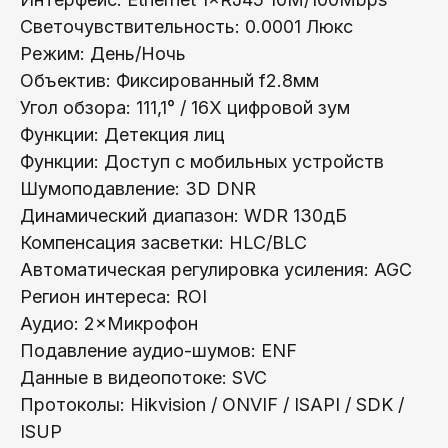
Светочувствительность: 0.0001 Люкс
Телефон:
Режим: День/Ночь
+375 (29) 111-66-33
Oбъектив: Фиксированный f2.8мм
Угoл обзора: 111,1° / 16X цифровой зум
Почта:
info@lokt.by
Функции: Детекция лиц
Функции: Доступ с мобильных устройств
Шумоподавление: 3D DNR
Динамический диапазон: WDR 130дБ
Компенсация засветки: HLC/BLC
Автоматическая регулировка усиления: AGC
Каталог:
Регион интереса: ROI
Видеонаблюдение
Аудио: 2×Микрофон
Носители информации
Подавление аудио-шумов: ENF
Данные в видеопотоке: SVC
Системы контроля доступа
Протоколы: Hikvision / ONVIF / ISAPI / SDK /
Видеодомофоны
ISUP
Интерактивные панели