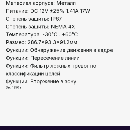
Материал корпуса: Металл
Сетевое оборудование
Питание: DC 12V ±25% 1.41A 17W
Программное обеспечение
Степень защиты: IP67
Степень защиты: NEMA 4X
Офис в Гродно:
Информация:
Температура: -30°C...+60°C
ул. Буденного 41
О компании
Размер: 286.7×93.3×91.2мм
Офис в Минске:
Стать партнером
Функции: Обнаружение движения в кадре
ул. Веры Хоружей, 32А
Функции: Пересечение линии
Новости
Офис в Бресте:
Функции: Фильтр ложных тревог по
Гарантия и возврат
ул. Пушкинская 19
классификации целей
Контакты
Функции: Вторжение в зону
Юридический Адрес:
Почтовый Адрес:
Вес: 1250 г
РБ, 230023, г. Гродно,
РБ, 230023, г. Гродно,
ул. Буденного 41, оф. 404В
ул. Буденного 41, оф. 404В