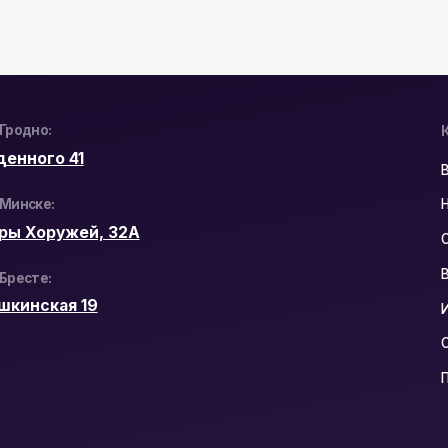
ружей, 32А
Системы контрол
Видеодомофоны
кая 19
Интерактивные п
Сетевое оборудо
Программное обе
Юридический Адр
РБ, 230023, г. Гр
ул. Буденного 41
Политика конфиден
Разработка сайта: n