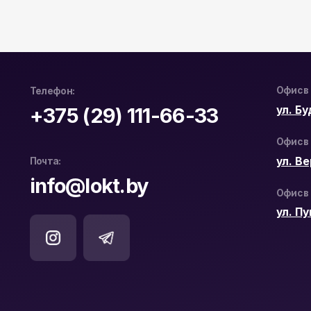
ул. Веры Хо
Почта:
info@lokt.by
Офис в Бресте:
ул. Пушкинс
Официальный дистрибьютор
ООО «ЛОКТ» УНП: 193671619
Hikvision и WD Purple в Беларуси