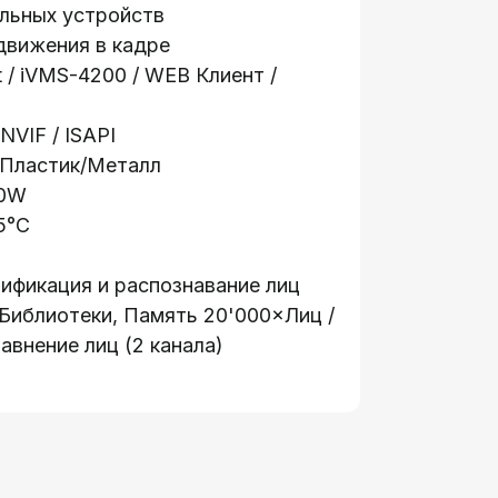
ильных устройств
движения в кадре
 / iVMS-4200 / WEB Клиент /
NVIF / ISAPI
 Пластик/Металл
10W
5°C
тификация и распознавание лиц
Библиотеки, Память 20'000×Лиц /
равнение лиц (2 канала)
Информация:
е
О компании
ации
Стать партнером