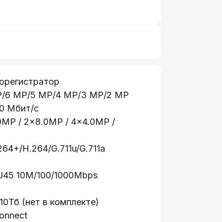
еорегистратор
P/6 MP/5 MP/4 MP/3 MP/2 MP
0 Мбит/с
0MP / 2×8.0MP / 4×4.0MP /
64+/H.264/G.711u/G.711a
RJ45 10M/100/1000Mbps
0Тб (нет в комплекте)
onnect