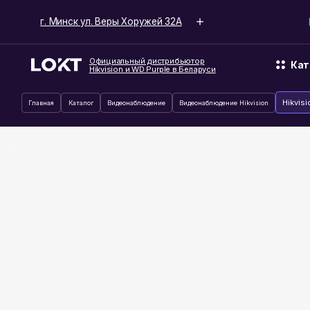
г. Минск ул. Веры Хоружей 32А
Время ра
Официальный дистрибьютор
Каталог
Hikvision и WD Purple в Беларуси
Hikvision DS-76
Главная
Каталог
Видеонаблюдение
Видеонаблюдение Hikvision