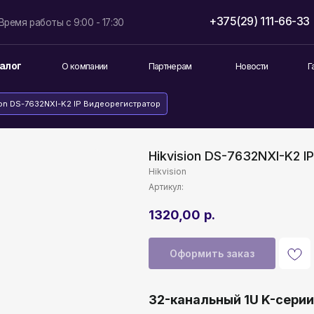
+375(29) 111-66-33
info@lokt
боты с 9:00 - 17:30
О компании
Партнерам
Новости
Гарантия и возврат
32NXI-K2 IP Видеорегистратор
Hikvision DS-7632NXI-K2 
Hikvision
Артикул:
1320,00
р.
Оформить заказ
32-канальный 1U K-сери