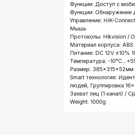
Функции: Доступ с моб
Функции: Обнаружение 
Управление: HIK-Connect
Мышь
Протоколы: Hikvision / O
Материал корпуса: ABS
Питание: DC 12V ±10% 
Температура: -10°C...+5
Размер: 385×315×52мм
Smart технология: Иден
людей, Группировка 16×
Захват лиц (1 канал) / С
Weight: 1000g
Каталог:
о 41
Видеонаблюдени
:
Носители информ