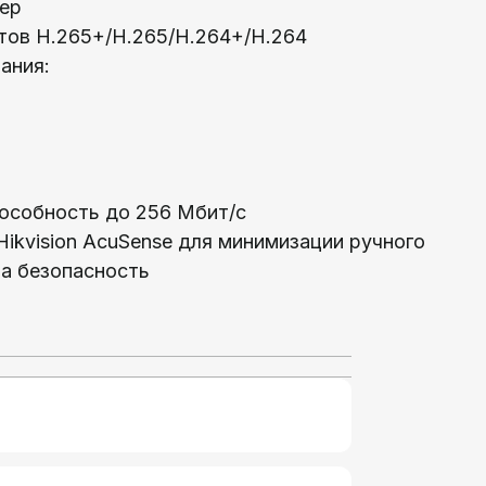
мер
ов H.265+/H.265/H.264+/H.264
ания:
пособность до 256 Мбит/с
Hikvision AcuSense для минимизации ручного
на безопасность