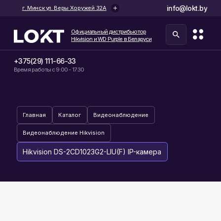
info@lokt.by
г. Минск ул. Веры Хоружей 32А
Официальный дистрибьютор
Hikvision и WD Purple в Беларуси
+375(29) 111-66-33
Время работы с 9:00 - 17:30
Главная
Каталог
Видеонаблюдение
Видеонаблюдение Hikvision
Hikvision DS-2CD1023G2-LIU(F) IP-камера