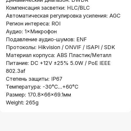
Каталог:
Компенсация засветки: HLC/BLC
Видеонаблюдение
Автоматическая регулировка усиления: AGC
Регион интереса: ROI
Носители информации
Аудио: 1×Микрофон
Системы контроля доступа
Подавление аудио-шумов: ENF
Видеодомофоны
Протоколы: Hikvision / ONVIF / ISAPI / SDK
Интерактивные панели
Материал корпуса: ABS Пластик/Металл
Сетевое оборудование
Питание: DC +12V ±25% 5.0W / PoE IEEE
Программное обеспечение
802.3af
Степень защиты: IP67
Офис в Гродно:
Информация:
Температура: -30°C...+60°C
ул. Буденного 41
О компании
Размер: 170.8×66×69.1мм
Офис в Минске:
Weight: 265g
Стать партнером
ул. Веры Хоружей, 32А
Новости
Офис в Бресте:
Гарантия и возврат
ул. Пушкинская 19
Контакты