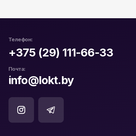
Юридический Адрес:
Почтовый Адрес:
РБ, 230023, г. Гродно,
РБ, 230023, г. Гродно,
ул. Буденного 41, оф. 404В
ул. Буденного 41, оф. 404В
Официальный
ООО «ЛОКТ» УНП:
дистрибьютор Hikvision
193671619
и WD Purple в Беларуси
Политика конфиденциальности
Реквизиты
Карта сайта
Разработка сайта: nastyadsgn