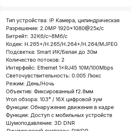
Тип устройства: IP Камера, цилиндрическая
Разрешение: 2.0MP 1920×1080@25к/с
Битрейт: 32Кб/с~8Мб/с
Кодек: H.265+/H.265/H.264+/H.264/MJPEG
Подсветка: Smart ИК/Белая до 30м
Количество потоков: 2
Телефон:
Интерфейс: Ethernet 1×RJ45 10M/100Mbps
+375 (29) 111-66-33
Светочувствительность: 0.005 Люкс
Режим: День/Ночь
Почта:
info@lokt.by
Oбъектив: Фиксированный f2.8мм
Угoл обзора: 103° / 16X цифровой зум
Функции: Обнаружение движения в кадре
Функции: Доступ с мобильных устройств
Шумоподавление: 3D DNR
Динамический диапазон: DWDR