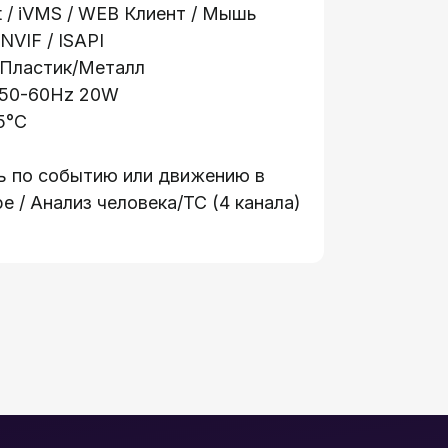
t / iVMS / WEB Клиент / Мышь
NVIF / ISAPI
 Пластик/Металл
 50-60Hz 20W
5°C
сь по событию или движению в
е / Анализ человека/ТС (4 канала)
Информация:
е
О компании
ации
Стать партнером
я доступа
Новости
Гарантия и возврат
анели
Контакты