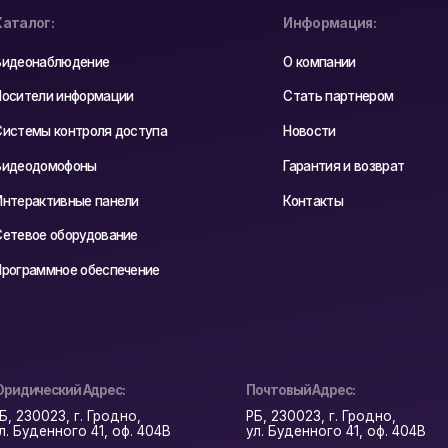
вание
спечение
ес:
Почтовый Адрес:
одно,
РБ, 230023, г. Гродно,
, оф. 404В
ул. Буденного 41, оф. 404В
циальности
Реквизиты
astyadsgn
Карта сайта