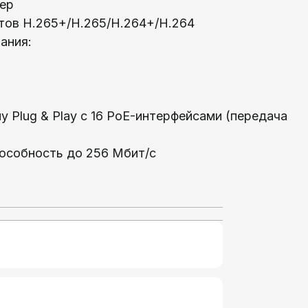
мер
ов H.265+/H.265/H.264+/H.264
ания:
у Plug & Play с 16 PoE-интерфейсами (передача
пособность до 256 Мбит/с