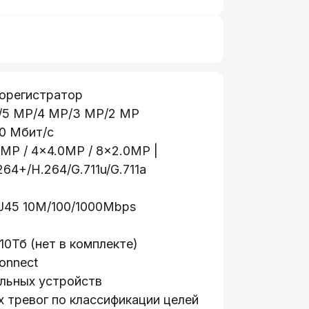
еорегистратор
/5 MP/4 MP/3 MP/2 MP
0 Мбит/с
MP / 4×4.0MP / 8×2.0MP |
64+/H.264/G.711u/G.711a
RJ45 10M/100/1000Mbps
0Тб (нет в комплекте)
onnect
ильных устройств
 тревог по классификации целей