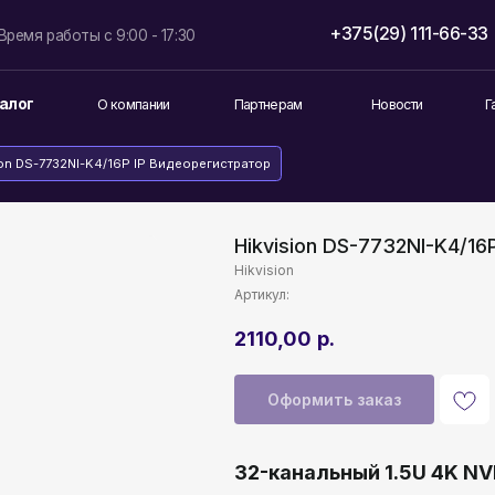
+375(29) 111-66-33
info@lokt
боты с 9:00 - 17:30
О компании
Партнерам
Новости
Гарантия и возврат
32NI-K4/16P IP Видеорегистратор
Hikvision DS-7732NI-K4/16
Hikvision
Артикул:
2110,00
р.
Оформить заказ
32-канальный 1.5U 4K NV