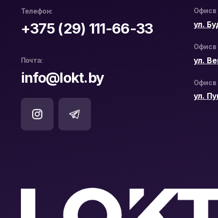
Официальный дистрибьютор
ООО «ЛОКТ» УНП: 193671619
Hikvision и WD Purple в Беларуси