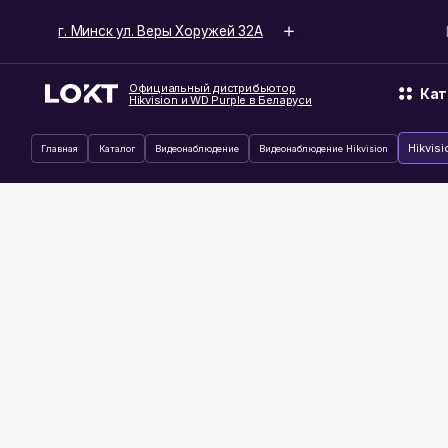
г. Минск ул. Веры Хоружей 32А
Время ра
Официальный дистрибьютор
Каталог
Hikvision и WD Purple в Беларуси
Hikvision DS-77
Главная
Каталог
Видеонаблюдение
Видеонаблюдение Hikvision