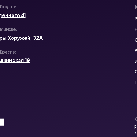
Сетевое оборудо
Программное обе
Юридический Адр
РБ, 230023, г. Гр
ул. Буденного 41
Политика конфиден
Разработка сайта: n