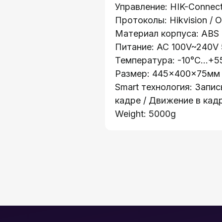
Управление: HIK-Connec
Протоколы: Hikvision / O
Материал корпуса: ABS
Питание: AC 100V~240V
Температура: -10°C...+5
Размер: 445×400×75мм
Smart технология: Запи
кадре / Движение в кадр
Weight: 5000g
Каталог:
о 41
Видеонаблюдени
:
Носители информ
ружей, 32А
Системы контрол
Видеодомофоны
кая 19
Интерактивные п