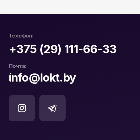
Юридический Адрес:
Почтовый Адрес:
РБ, 230023, г. Гродно,
РБ, 230023, г. Гродно,
ул. Буденного 41, оф. 404В
ул. Буденного 41, оф. 404В
Официальный
ООО «ЛОКТ» УНП:
дистрибьютор Hikvision
193671619
и WD Purple в Беларуси
Политика конфиденциальности
Реквизиты
Карта сайта
Разработка сайта: nastyadsgn