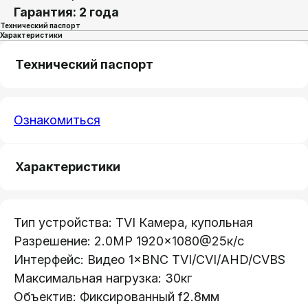
Гарантия: 2 года
Технический паспорт
Характеристики
Технический паспорт
Ознакомиться
Телефон:
+375 (29) 111-66-33
Характеристики
Почта:
info@lokt.by
Тип устройства: TVI Камера, купольная
Разрешение: 2.0MP 1920×1080@25к/с
Интерфейс: Видео 1×BNC TVI/CVI/AHD/CVBS
Максимальная нагрузка: 30кг
Oбъектив: Фиксированный f2.8мм