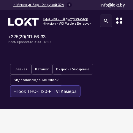
info@lokt.by
г. Минск ул. Веры Хоружей 32А
Официальный дистрибьютор
Hikvision и WD Purple в Беларуси
+375(29) 111-66-33
Время работы с 9:00 - 17:30
Главная
Каталог
Видеонаблюдение
Видеонаблюдение Hilook
Hilook THC-T120-P TVI Камера