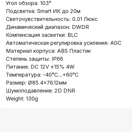
Каталог:
Угoл обзора: 103°
Подсветка: Smart ИК до 20м
Видеонаблюдение
Светочувствительность: 0.01 Люкс
Носители информации
Динамический диапазон: DWDR
Системы контроля доступа
Компенсация засветки: BLC
Видеодомофоны
Автоматическая регулировка усиления: AGC
Интерактивные панели
Материал корпуса: ABS Пластик
Сетевое оборудование
Степень защиты: IP66
Питание: DC 12V ±15% 4W
Программное обеспечение
Температура: -40°C...+60°C
Офис в Гродно:
Информация:
Размер: Ø85.4×76.12мм
ул. Буденного 41
Шумоподавление: 2D DNR
О компании
Офис в Минске:
Weight: 130g
Стать партнером
ул. Веры Хоружей, 32А
Новости
Офис в Бресте:
Гарантия и возврат
ул. Пушкинская 19
Контакты