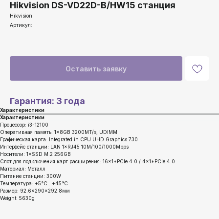
Hikvision DS-VD22D-B/HW15 станция
Hikvision
Артикул:
Оставить заявку
Телефон:
Гарантия: 3 года
+375 (29) 111-66-33
Характеристики
Характеристики
Процессор: i3-12100
Почта:
Оперативная память: 1×8GB 3200MT/s, UDIMM
info@lokt.by
Графическая карта: Integrated in CPU UHD Graphics 730
Интерфейс станции: LAN 1×RJ45 10M/100/1000Mbps
Носители: 1×SSD M.2 256GB
Слот для подключения карт расширения: 16×1*PCIe 4.0 / 4×1*PCIe 4.0
Материал: Металл
Питание станции: 300W
Температура: +5°C...+45°C
Размер: 92.6×290×292.8мм
Weight: 5630g
Каталог: