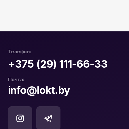
Видеонаблюдение
Носители информации
Системы контроля доступа
Видеодомофоны
Интерактивные панели
Сетевое оборудование
Программное обеспечение
Офис в Гродно:
Информация:
ул. Буденного 41
О компании
Офис в Минске:
Стать партнером
ул. Веры Хоружей, 32А
Новости
Офис в Бресте:
Гарантия и возврат
ул. Пушкинская 19
Контакты