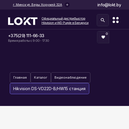
info@lokt.by
г. Минск ул. Веры Хоружей 32А
Официальный дистрибьютор
Hikvision и WD Purple в Беларуси
0
+375(29) 111-66-33
Время работы с 9:00 - 17:30
Главная
Каталог
Видеонаблюдение
Hikvision DS-VD22D-B/HW15 станция