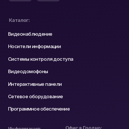
Юридический Адрес:
Почтовый Адрес:
РБ, 230023, г. Гродно,
РБ, 230023, г. Гродно,
ул. Буденного 41, оф. 404В
ул. Буденного 41, оф. 404В
Официальный
ООО «ЛОКТ» УНП:
дистрибьютор Hikvision
193671619
и WD Purple в Беларуси
Политика конфиденциальности
Реквизиты
Карта сайта
Разработка сайта: nastyadsgn