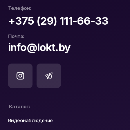
дистрибьютор Hikvision
193671619
и WD Purple в Беларуси
Политика конфиденциальности
Реквизиты
Карта сайта
Разработка сайта: nastyadsgn