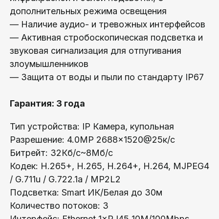
дополнительных режима освещения
— Наличие аудио- и тревожных интерфейсов
— Активная стробоскопическая подсветка и
звуковая сигнализация для отпугивания
злоумышленников
— Защита от воды и пыли по стандарту IP67
Гарантия: 3 года
Тип устройства: IP Камера, купольная
Разрешение: 4.0МР 2688×1520@25к/с
Битрейт: 32Кб/с~8Мб/с
Кодек: H.265+, H.265, H.264+, H.264, MJPEG4
/ G.711u / G.722.1a / MP2L2
Подсветка: Smart ИК/Белая до 30м
Количество потоков: 3
Интерфейс: Ethernet 1×RJ45 10M/100Mbps