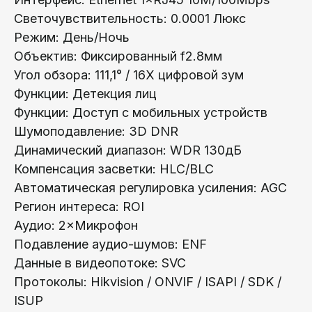
Телефон:
Светочувствительность: 0.0001 Люкс
+375 (29) 111-66-33
Режим: День/Ночь
Oбъектив: Фиксированный f2.8мм
Почта:
Угoл обзора: 111,1° / 16X цифровой зум
info@lokt.by
Функции: Детекция лиц
Функции: Доступ с мобильных устройств
Шумоподавление: 3D DNR
Динамический диапазон: WDR 130дБ
Компенсация засветки: HLC/BLC
Каталог:
Автоматическая регулировка усиления: AGC
Регион интереса: ROI
Видеонаблюдение
Аудио: 2×Микрофон
Носители информации
Подавление аудио-шумов: ENF
Системы контроля доступа
Данные в видеопотоке: SVC
Видеодомофоны
Протоколы: Hikvision / ONVIF / ISAPI / SDK /
Интерактивные панели
ISUP