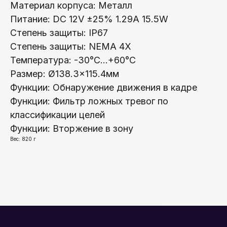
Сетевое оборудование
Материал корпуса: Металл
Питание: DC 12V ±25% 1.29A 15.5W
Программное обеспечение
Степень защиты: IP67
Офис в Гродно:
Информация:
Степень защиты: NEMA 4X
ул. Буденного 41
Температура: -30°C...+60°C
О компании
Офис в Минске:
Размер: Ø138.3×115.4мм
Стать партнером
ул. Веры Хоружей, 32А
Функции: Обнаружение движения в кадре
Новости
Функции: Фильтр ложных тревог по
Офис в Бресте:
Гарантия и возврат
ул. Пушкинская 19
классификации целей
Контакты
Функции: Вторжение в зону
Вес: 820 г
Юридический Адрес:
Почтовый Адрес:
РБ, 230023, г. Гродно,
РБ, 230023, г. Гродно,
ул. Буденного 41, оф. 404В
ул. Буденного 41, оф. 404В
Официальный
ООО «ЛОКТ» УНП: